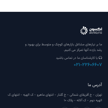
ما بر نیازهای مشاغل بازارهای کوچک و متوسط ​​برای بهبود و
رشد بازده آنها تمرکز می کنیم.
با کارشناسان ما در تماس باشید
021-22606607
آدرس ما
تهران - خ آفریقای شمالی - خ گلنار - انتهای ماهرو - ک الهیه - انتهای ک
الهیه دوم - ک آلاله - پلاک 10