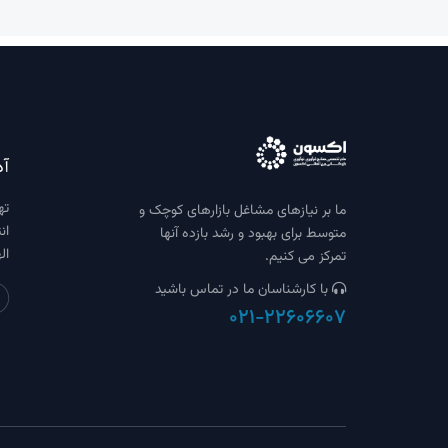
آد
ته
ما بر نیازهای مشاغل بازارهای کوچک و
ان
متوسط ​​برای بهبود و رشد بازده آنها
ال
تمرکز می کنیم.
با کارشناسان ما در تماس باشید
021-22606607