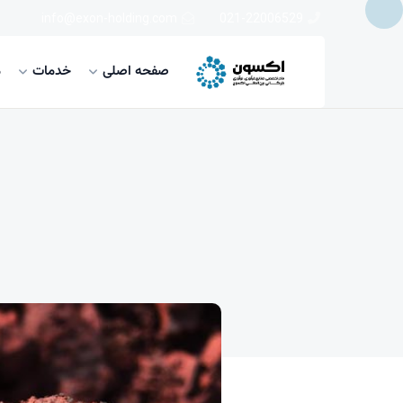
info@exon-holding.com
021-22006529
صفحه اصلی
خدمات
م