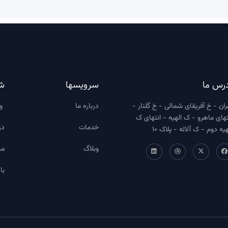
رس ما
سرویسها
ش
ران - خ آفریقای شمالی - خ گلنار -
درباره ما
وب
تهای ماهرو - ک الهیه - انتهای ک
خدمات
در
هیه دوم - ک آلاله - پلاک 10
وبلاگ
مش
با