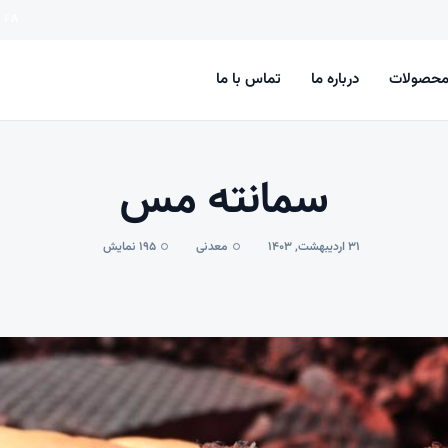
FA
حصولات
درباره ما
تماس با ما
سمانته مس
31 اردیبهشت, 1403
معدنی
195 نمایش